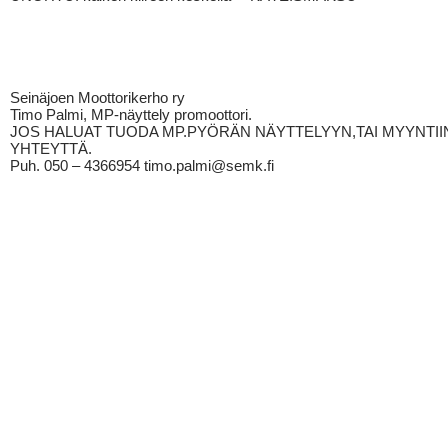
Seinäjoen Moottorikerho ry
Timo Palmi, MP-näyttely promoottori.
JOS HALUAT TUODA MP.PYÖRÄN NÄYTTELYYN,TAI MYYNTII
YHTEYTTÄ.
Puh. 050 – 4366954 timo.palmi@semk.fi