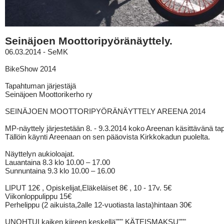
Seinäjoen Moottoripyöränäyttely.
06.03.2014 - SeMK
BikeShow 2014
Tapahtuman järjestäjä
Seinäjoen Moottorikerho ry
SEINÄJOEN MOOTTORIPYÖRÄNÄYTTELY AREENA 2014
MP-näyttely järjestetään 8. - 9.3.2014 koko Areenan käsittävänä t
Tällöin käynti Areenaan on sen pääovista Kirkkokadun puolelta.
Näyttelyn aukioloajat.
Lauantaina 8.3 klo 10.00 – 17.00
Sunnuntaina 9.3 klo 10.00 – 16.00
LIPUT 12€ , Opiskelijat,Eläkeläiset 8€ , 10 - 17v. 5€
Viikonloppulippu 15€
Perhelippu (2 aikuista,2alle 12-vuotiasta lasta)hintaan 30€
UNOHTUI kaiken kiireen keskellä""" KÄTEISMAKSU"""