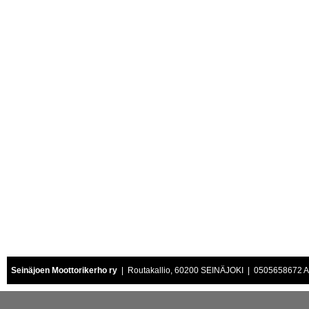
Seinäjoen Moottorikerho ry
| Routakallio, 60200 SEINÄJOKI | 0505658672 Air