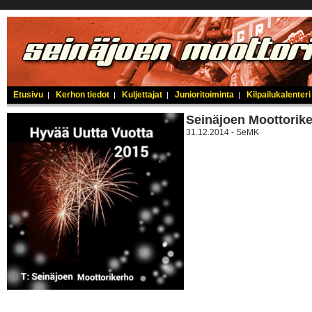
Etusivu
Kerhon tiedot
Kuljettajat
Junioritoiminta
Kilpailukalenteri
|
|
|
|
Seinäjoen Moottorik
31.12.2014 - SeMK