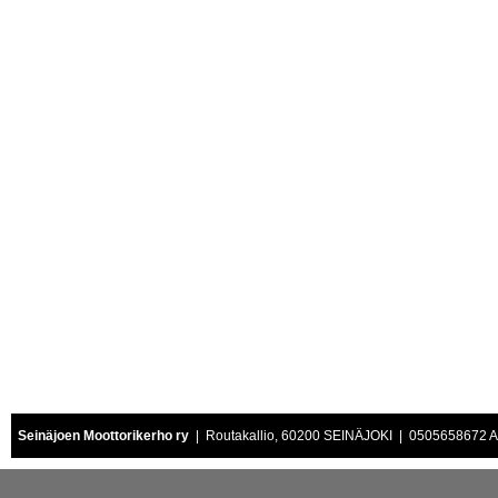
Seinäjoen Moottorikerho ry
| Routakallio, 60200 SEINÄJOKI | 0505658672 Air