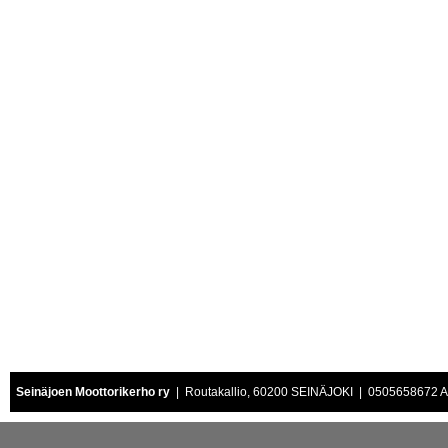
Seinäjoen Moottorikerho ry
| Routakallio, 60200 SEINÄJOKI | 0505658672 Air