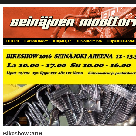
Etusivu
Kerhon tiedot
Kuljettajat
Junioritoiminta
Kilpailukalenteri
|
|
|
|
Bikeshow 2016