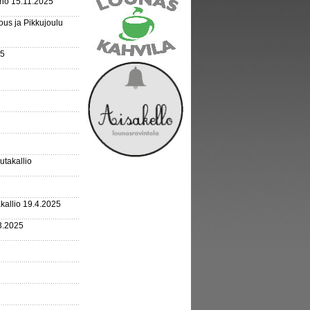
rho 15.11.2025
us ja Pikkujoulu
25
outakallio
kallio 19.4.2025
3.2025