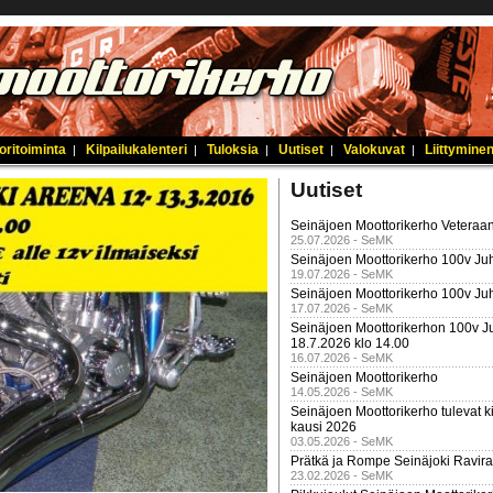
oritoiminta
Kilpailukalenteri
Tuloksia
Uutiset
Valokuvat
Liittyminen
|
|
|
|
|
Uutiset
Seinäjoen Moottorikerho Veteraan
25.07.2026 - SeMK
Seinäjoen Moottorikerho 100v Juh
19.07.2026 - SeMK
Seinäjoen Moottorikerho 100v Ju
17.07.2026 - SeMK
Seinäjoen Moottorikerhon 100v Ju
18.7.2026 klo 14.00
16.07.2026 - SeMK
Seinäjoen Moottorikerho
14.05.2026 - SeMK
Seinäjoen Moottorikerho tulevat ki
kausi 2026
03.05.2026 - SeMK
Prätkä ja Rompe Seinäjoki Ravira
23.02.2026 - SeMK