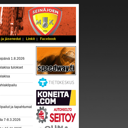
 ja jäsenedut
Linkit
Facebook
|
|
ipäivä 1.8.2026
lakisa tulokset
hlakisa
hlakilpailu
lpailut ja tapahtumat
ta 7-8.3.2026