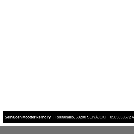
Seinäjoen Moottorikerho ry
| Routakallio, 60200 SEINÄJOKI | 0505658672 Air