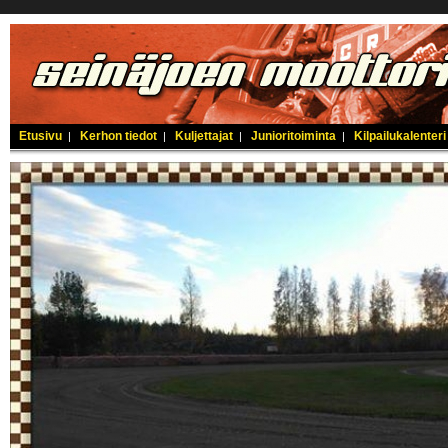
Etusivu
Kerhon tiedot
Kuljettajat
Junioritoiminta
Kilpailukalenteri
|
|
|
|