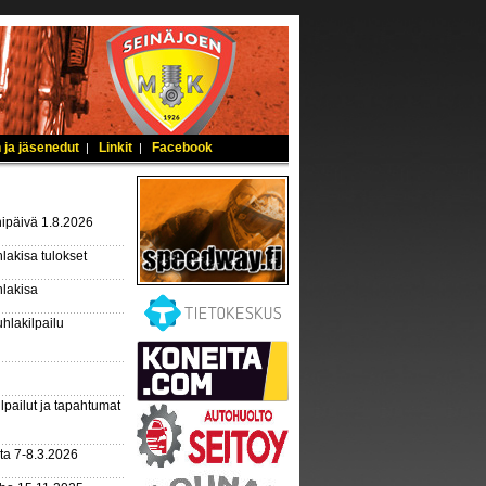
 ja jäsenedut
Linkit
Facebook
|
|
ipäivä 1.8.2026
lakisa tulokset
hlakisa
hlakilpailu
lpailut ja tapahtumat
ta 7-8.3.2026