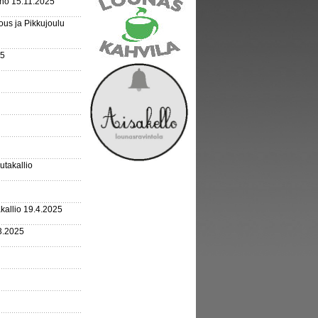
rho 15.11.2025
us ja Pikkujoulu
25
outakallio
kallio 19.4.2025
3.2025