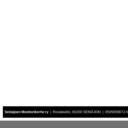
Seinäjoen Moottorikerho ry
| Routakallio, 60200 SEINÄJOKI | 0505658672 Air