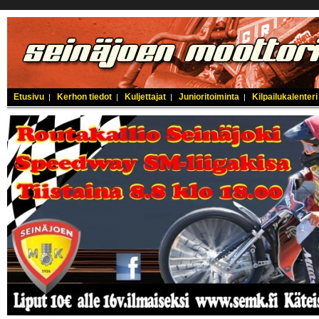
Etusivu
Kerhon tiedot
Kuljettajat
Junioritoiminta
Kilpailukalenteri
|
|
|
|