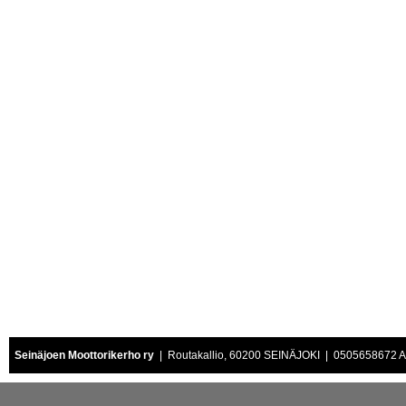
Seinäjoen Moottorikerho ry
| Routakallio, 60200 SEINÄJOKI | 0505658672 Air