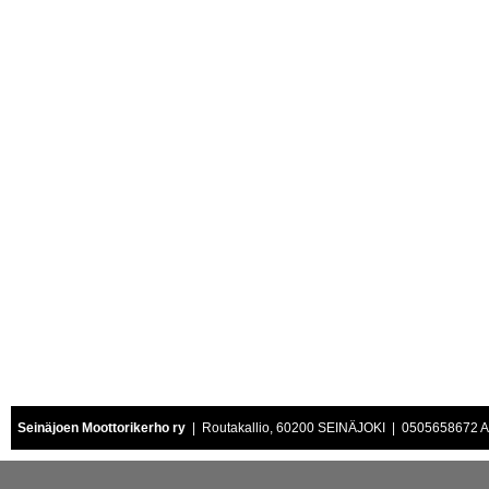
Seinäjoen Moottorikerho ry
| Routakallio, 60200 SEINÄJOKI | 0505658672 Air