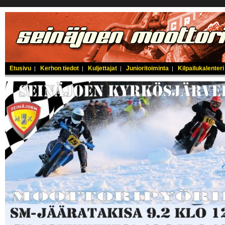
Etusivu
Kerhon tiedot
Kuljettajat
Junioritoiminta
Kilpailukalenteri
|
|
|
|