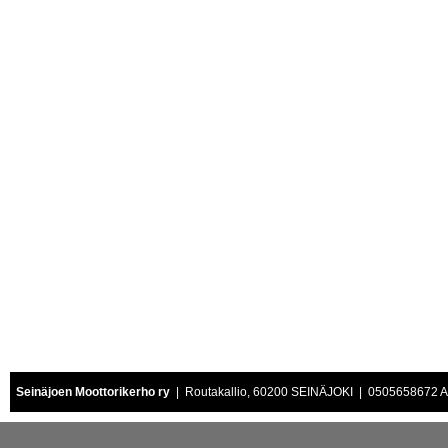
Seinäjoen Moottorikerho ry
| Routakallio, 60200 SEINÄJOKI | 0505658672 Air