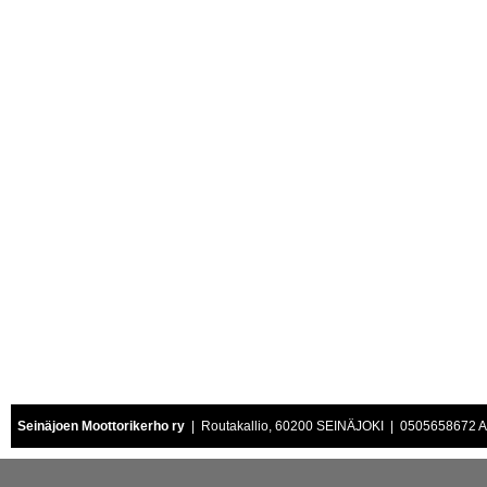
Seinäjoen Moottorikerho ry
| Routakallio, 60200 SEINÄJOKI | 0505658672 Air