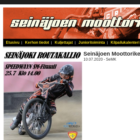
Etusivu
Kerhon tiedot
Kuljettajat
Junioritoiminta
Kilpailukalenteri
|
|
|
|
Seinäjoen Moottorik
10.07.2020 - SeMK