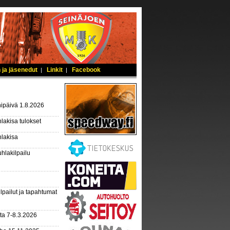
 ja jäsenedut
Linkit
Facebook
|
|
ipäivä 1.8.2026
lakisa tulokset
hlakisa
hlakilpailu
lpailut ja tapahtumat
ta 7-8.3.2026