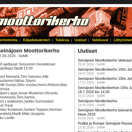
oritoiminta
Kilpailukalenteri
Tuloksia
Uutiset
Valokuvat
Liittyminen
|
|
|
|
|
Seinäjoen Moottorikerho
Uutiset
7.08.2020 - SeMK
Seinäjoen Moottorikerho Veteraan
.8 ajettavan Soivuoren muistokisan
25.07.2026 - SeMK
uljettajat.Startti 15.00
Seinäjoen Moottorikerho 100v Juh
19.07.2026 - SeMK
oni Niemelä,Timi Salonen,Atte
Seinäjoen Moottorikerho 100v Ju
uolammi,Niklas Säyriö
17.07.2026 - SeMK
ntti Vuolas,Niilo Vuolas,Henri Ahlbom,Max
Seinäjoen Moottorikerhon 100v Ju
oivula
18.7.2026 klo 14.00
iljam Lappi,Jesse Mustonen,Ricards
16.07.2026 - SeMK
nsviesulis,Tero Aarnio,
Seinäjoen Moottorikerho
oni Laukkanen,Jarkko Kunnaskari.
14.05.2026 - SeMK
lat Track
ikko Koskinen,Santeri Toppari,Herman
Seinäjoen Moottorikerho tulevat ki
enkkilä,Martti Mäki-Jouppila
kausi 2026
ku Lantto
03.05.2026 - SeMK
Prätkä ja Rompe Seinäjoki Ravira
23.02.2026 - SeMK