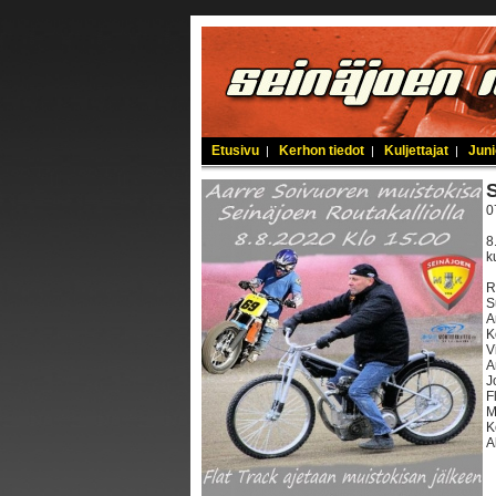
Etusivu
Kerhon tiedot
Kuljettajat
Juni
|
|
|
0
8
k
R
S
A
K
V
A
J
F
M
K
A