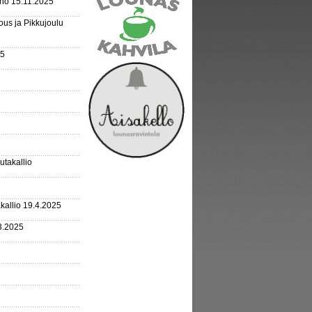
rho 15.11.2025
us ja Pikkujoulu
25
outakallio
kallio 19.4.2025
3.2025