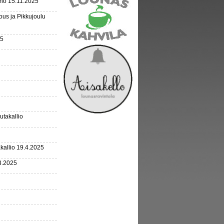
rho 15.11.2025
us ja Pikkujoulu
25
outakallio
kallio 19.4.2025
3.2025