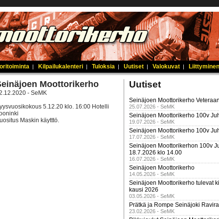
oritoiminta
Kilpailukalenteri
Tuloksia
Uutiset
Valokuvat
Liittyminen
|
|
|
|
|
Seinäjoen Moottorikerho
Uutiset
2.12.2020 - SeMK
Seinäjoen Moottorikerho Veteraan
yysvuosikokous 5.12.20 klo. 16:00 Hotelli
25.07.2026 - SeMK
ooninki
Seinäjoen Moottorikerho 100v Juh
uositus Maskin käytttö.
19.07.2026 - SeMK
Seinäjoen Moottorikerho 100v Ju
17.07.2026 - SeMK
Seinäjoen Moottorikerhon 100v Ju
18.7.2026 klo 14.00
16.07.2026 - SeMK
Seinäjoen Moottorikerho
14.05.2026 - SeMK
Seinäjoen Moottorikerho tulevat ki
kausi 2026
03.05.2026 - SeMK
Prätkä ja Rompe Seinäjoki Ravira
23.02.2026 - SeMK