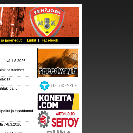
 ja jäsenedut
Linkit
Facebook
|
|
ipäivä 1.8.2026
lakisa tulokset
hlakisa
hlakilpailu
lpailut ja tapahtumat
ta 7-8.3.2026