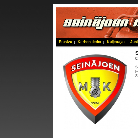
Etusivu
Kerhon tiedot
Kuljettajat
Juni
|
|
|
0
S
F
S