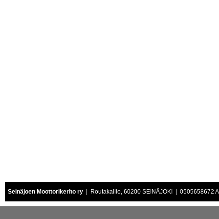
Seinäjoen Moottorikerho ry
| Routakallio, 60200 SEINÄJOKI | 0505658672 Air