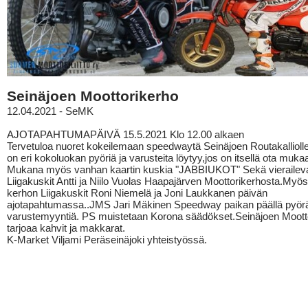
Seinäjoen Moottorikerho
12.04.2021 - SeMK
AJOTAPAHTUMAPÄIVÄ 15.5.2021 Klo 12.00 alkaen
Tervetuloa nuoret kokeilemaan speedwaytä Seinäjoen Routakallioll
on eri kokoluokan pyöriä ja varusteita löytyy,jos on itsellä ota muka
Mukana myös vanhan kaartin kuskia "JABBIUKOT" Sekä vierailev
Liigakuskit Antti ja Niilo Vuolas Haapajärven Moottorikerhosta.My
kerhon Liigakuskit Roni Niemelä ja Joni Laukkanen päivän
ajotapahtumassa..JMS Jari Mäkinen Speedway paikan päällä pyörä
varustemyyntiä. PS muistetaan Korona säädökset.Seinäjoen Moott
tarjoaa kahvit ja makkarat.
K-Market Viljami Peräseinäjoki yhteistyössä.