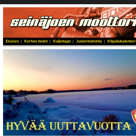
Etusivu
Kerhon tiedot
Kuljettajat
Junioritoiminta
Kilpailukalenteri
|
|
|
|