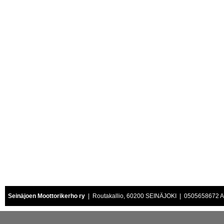
Seinäjoen Moottorikerho ry
| Routakallio, 60200 SEINÄJOKI | 0505658672 Air