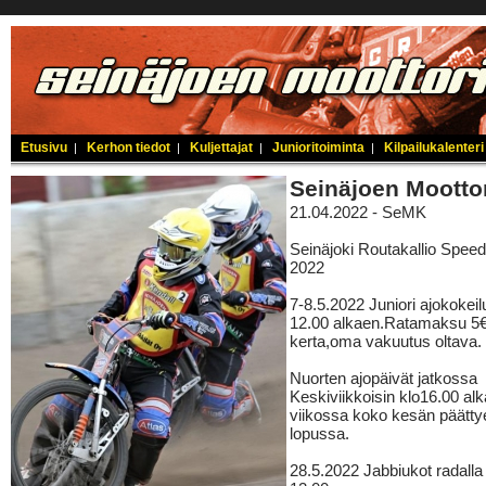
Etusivu
Kerhon tiedot
Kuljettajat
Junioritoiminta
Kilpailukalenteri
|
|
|
|
Seinäjoen Mootto
21.04.2022 - SeMK
Seinäjoki Routakallio Spee
2022
7-8.5.2022 Juniori ajokokeil
12.00 alkaen.Ratamaksu 5
kerta,oma vakuutus oltava.
Nuorten ajopäivät jatkossa
Keskiviikkoisin klo16.00 al
viikossa koko kesän päätt
lopussa.
28.5.2022 Jabbiukot radalla s