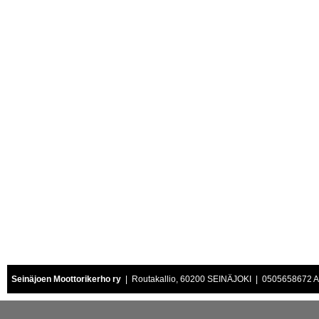
Seinäjoen Moottorikerho ry
| Routakallio, 60200 SEINÄJOKI | 0505658672 Air