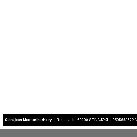
Seinäjoen Moottorikerho ry
| Routakallio, 60200 SEINÄJOKI | 0505658672 Air