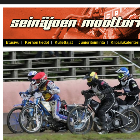
Etusivu
Kerhon tiedot
Kuljettajat
Junioritoiminta
Kilpailukalenteri
|
|
|
|