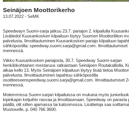
Seinäjoen Moottorikerho
13.07.2022 - SeMK
Speedwayn Suomi-sarja jatkuu 23.7. pariajon 2. kilpailulla Kuusank
Lisätiedot Kuusankosken kilpailuun löytyy Suomen Moottoriliiton mo
palvelusta. Ilmoittautuminen Kuusankosken pariajo kilpailuun tapah
sähköpostilla: speedway.suomi.sarja@gmail.com. Ilmoittautumiset
mennessä.
Viikko Kuusankosken pariajosta, 30.7. Speedway Suomi-sarjan
henkilökohtainen mestaruus ratkaistaan Seinäjoen Routakalliolla. Ki
alkaa kello 13. Myös Seinäjoen kilpailuun löytyy lisää tietoa Moottoril
palvelusta. Ilmoittautuminen tapahtuu sähköpostilla
osoitteeseenspeedway.suomi.sarja@gmail.com. Ilmoittautumiset 2
mennessä.
Molemmissa Suomi-sarjan kilpailuissa on mukana myös junioriluok
kipinkapin ketjuihin rasvaa ja ilmoittaumaan. Speedway on parasta
päällä, olit sitten ajamassa tai katsomossa. Lisätietoja saa soittama
Mustoselle, p. 040 766 3600.