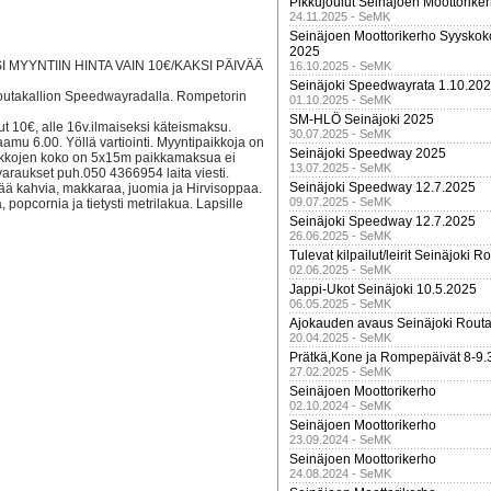
Pikkujoulut Seinäjoen Moottorike
24.11.2025 - SeMK
Seinäjoen Moottorikerho Syyskoko
2025
MYYNTIIN HINTA VAIN 10€/KAKSI PÄIVÄÄ
16.10.2025 - SeMK
Seinäjoki Speedwayrata 1.10.20
outakallion Speedwayradalla. Rompetorin
01.10.2025 - SeMK
SM-HLÖ Seinäjoki 2025
ut 10€, alle 16v.ilmaiseksi käteismaksu.
30.07.2025 - SeMK
amu 6.00. Yöllä vartiointi. Myyntipaikkoja on
Seinäjoki Speedway 2025
aikkojen koko on 5x15m paikkamaksua ei
13.07.2025 - SeMK
varaukset puh.050 4366954 laita viesti.
Seinäjoki Speedway 12.7.2025
vää kahvia, makkaraa, juomia ja Hirvisoppaa.
09.07.2025 - SeMK
opcornia ja tietysti metrilakua. Lapsille
Seinäjoki Speedway 12.7.2025
26.06.2025 - SeMK
Tulevat kilpailut/leirit Seinäjoki R
02.06.2025 - SeMK
Jappi-Ukot Seinäjoki 10.5.2025
06.05.2025 - SeMK
Ajokauden avaus Seinäjoki Routa
20.04.2025 - SeMK
Prätkä,Kone ja Rompepäivät 8-9.
27.02.2025 - SeMK
Seinäjoen Moottorikerho
02.10.2024 - SeMK
Seinäjoen Moottorikerho
23.09.2024 - SeMK
Seinäjoen Moottorikerho
24.08.2024 - SeMK