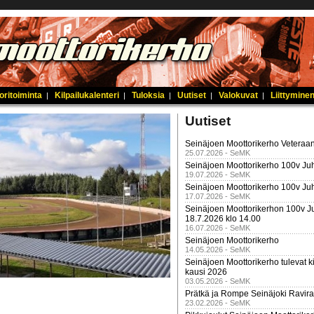
oritoiminta
Kilpailukalenteri
Tuloksia
Uutiset
Valokuvat
Liittyminen
|
|
|
|
|
Uutiset
Seinäjoen Moottorikerho Veteraan
25.07.2026 - SeMK
Seinäjoen Moottorikerho 100v Juh
19.07.2026 - SeMK
Seinäjoen Moottorikerho 100v Ju
17.07.2026 - SeMK
Seinäjoen Moottorikerhon 100v Ju
18.7.2026 klo 14.00
16.07.2026 - SeMK
Seinäjoen Moottorikerho
14.05.2026 - SeMK
Seinäjoen Moottorikerho tulevat ki
kausi 2026
03.05.2026 - SeMK
Prätkä ja Rompe Seinäjoki Ravira
23.02.2026 - SeMK