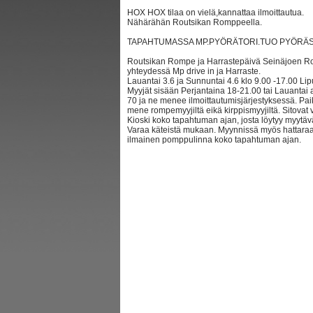
HOX HOX tilaa on vielä,kannattaa ilmoittautua.
Nähärähän Routsikan Romppeella.
TAPAHTUMASSA MP.PYÖRÄTORI.TUO PYÖRÄSI 
Routsikan Rompe ja Harrastepäivä Seinäjoen R
yhteydessä Mp drive in ja Harraste.
Lauantai 3.6 ja Sunnuntai 4.6 klo 9.00 -17.00 Lip
Myyjät sisään Perjantaina 18-21.00 tai Lauantai a
70 ja ne menee ilmoittautumisjärjestyksessä. P
mene rompemyyjiltä eikä kirppismyyjiltä. Sitovat 
Kioski koko tapahtuman ajan, josta löytyy myytä
Varaa käteistä mukaan. Myynnissä myös hattaraa, p
ilmainen pomppulinna koko tapahtuman ajan.