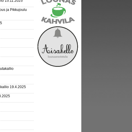
rho 15.11.2025
us ja Pikkujoulu
25
outakallio
kallio 19.4.2025
3.2025