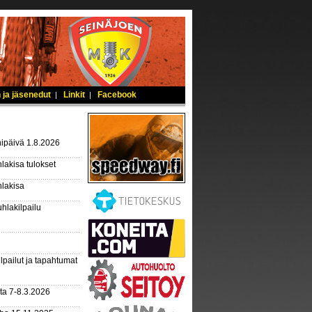
 ja jäsenedut
Linkit
Facebook
|
|
ipäivä 1.8.2026
lakisa tulokset
hlakisa
hlakilpailu
lpailut ja tapahtumat
ta 7-8.3.2026