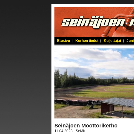
Etusivu
Kerhon tiedot
Kuljettajat
Juni
|
|
|
Seinäjoen Moottorikerho
11.04.2023 - SeMK