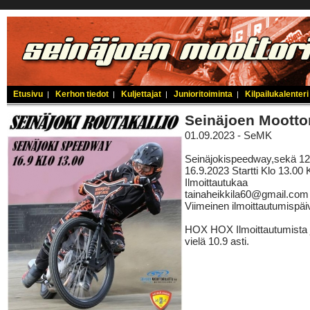
Etusivu
Kerhon tiedot
Kuljettajat
Junioritoiminta
Kilpailukalenteri
|
|
|
|
Seinäjoen Mootto
01.09.2023 - SeMK
Seinäjokispeedway,sekä 12
16.9.2023 Startti Klo 13.00 K
Ilmoittautukaa
tainaheikkila60@gmail.com
Viimeinen ilmoittautumispäi
HOX HOX Ilmoittautumista ja
vielä 10.9 asti.