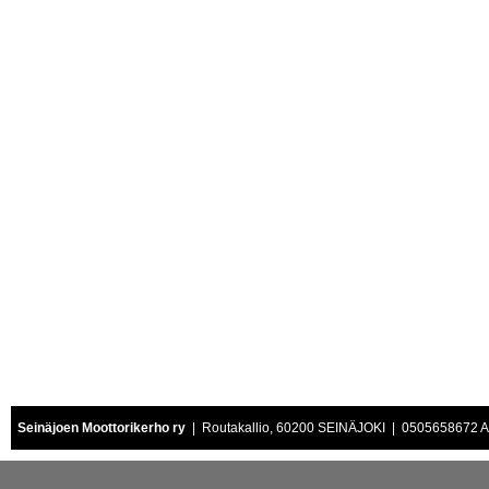
Seinäjoen Moottorikerho ry
| Routakallio, 60200 SEINÄJOKI | 0505658672 Air