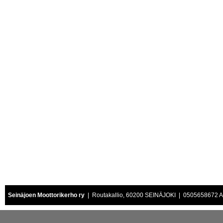
Seinäjoen Moottorikerho ry
| Routakallio, 60200 SEINÄJOKI | 0505658672 Air