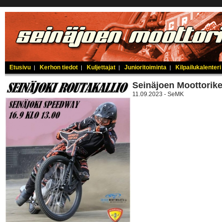
Etusivu
Kerhon tiedot
Kuljettajat
Junioritoiminta
Kilpailukalenteri
|
|
|
|
Seinäjoen Moottorik
11.09.2023 - SeMK