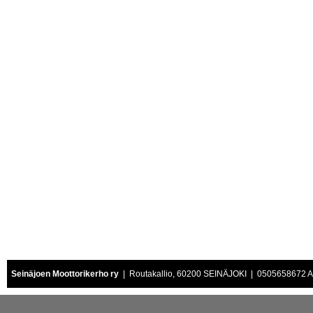
Seinäjoen Moottorikerho ry
| Routakallio, 60200 SEINÄJOKI | 0505658672 Air