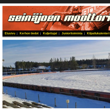
Etusivu
Kerhon tiedot
Kuljettajat
Junioritoiminta
Kilpailukalenteri
|
|
|
|