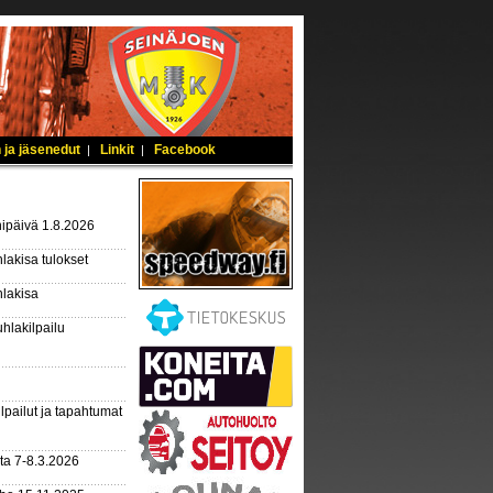
 ja jäsenedut
Linkit
Facebook
|
|
ipäivä 1.8.2026
lakisa tulokset
hlakisa
hlakilpailu
lpailut ja tapahtumat
ta 7-8.3.2026