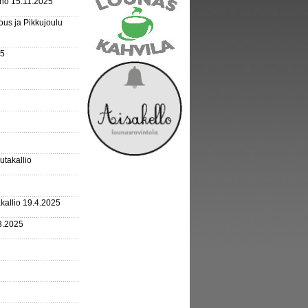
rho 15.11.2025
us ja Pikkujoulu
25
outakallio
kallio 19.4.2025
3.2025