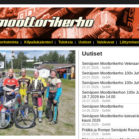
oritoiminta
Kilpailukalenteri
Tuloksia
Uutiset
Valokuvat
Liittyminen
|
|
|
|
|
Uutiset
Seinäjoen Moottorikerho Veteraan
25.07.2026 - SeMK
Seinäjoen Moottorikerho 100v Juh
19.07.2026 - SeMK
Seinäjoen Moottorikerho 100v Ju
17.07.2026 - SeMK
Seinäjoen Moottorikerhon 100v Ju
18.7.2026 klo 14.00
16.07.2026 - SeMK
Seinäjoen Moottorikerho
14.05.2026 - SeMK
Seinäjoen Moottorikerho tulevat ki
kausi 2026
03.05.2026 - SeMK
Prätkä ja Rompe Seinäjoki Ravira
23.02.2026 - SeMK