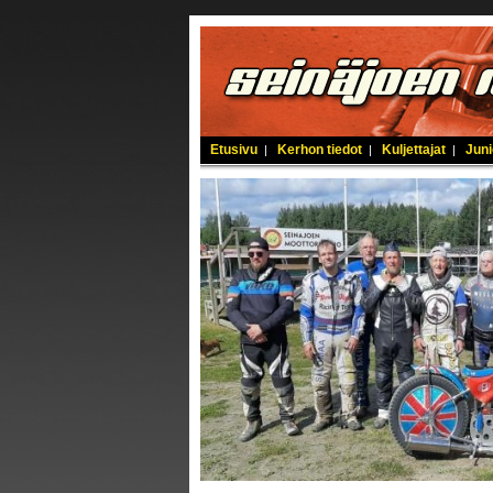
Etusivu
Kerhon tiedot
Kuljettajat
Juni
|
|
|