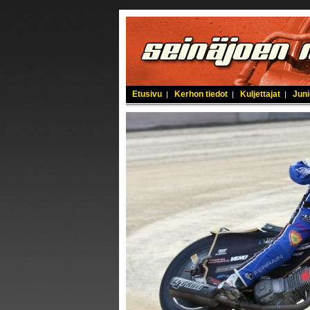
Etusivu
Kerhon tiedot
Kuljettajat
Juni
|
|
|