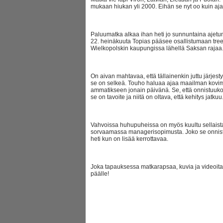
mukaan hiukan yli 2000. Eihän se nyt oo kuin aj
Paluumatka alkaa ihan heti jo sunnuntaina ajetun
22. heinäkuuta Topias pääsee osallistumaan tre
Wielkopolskin kaupungissa lähellä Saksan rajaa
On aivan mahtavaa, että tällainenkin juttu järjes
se on selkeä. Touho haluaa ajaa maailman ko
ammatikseen jonain päivänä. Se, että onnistuuko
se on tavoite ja niitä on oltava, että kehitys jatkuu
Vahvoissa huhupuheissa on myös kuultu sellaistak
sorvaamassa managerisopimusta. Joko se onnistuu t
heti kun on lisää kerrottavaa.
Joka tapauksessa matkarapsaa, kuvia ja videoita
päälle!