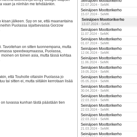
Seinäjoen Moottorikerho
aa vaan ja niinhän me tehdäänkin.
22.07.2024 - SeMK
Seinäjoen Moottorikerho
15.07.2024 - SeMK
Seinäjoen Moottorikerho
 kisan jälkeen. Syy on se, että maanantaina
13.07.2024 - SeMK
eneihin Puolassa sijaitsevassa Gorzow
.
Seinäjoen Moottorikerho
11.07.2024 - SeMK
Seinäjoen Moottorikerho
01.07.2024 - SeMK
tyi. Tavoitehan on sitten tuonnempana, mutta
Seinäjoen Moottorikerho
vimmassa speedwaymaassa, Puolassa,
12.06.2024 - SeMK
 moinen on toinen asia, mutta tässä kohtaa
Seinäjoen Moottorikerho
.
11.06.2024 - SeMK
Seinäjoen Moottorikerho
19.05.2024 - SeMK
in, että Touholle oltaisiin Puolassa jo
Seinäjoen Moottorikerho
ai sitten ei, mutta siitäkin kerrotaan lisää
05.05.2024 - SeMK
Seinäjoen Moottorikerho
30.04.2024 - SeMK
Seinäjoen Moottorikerho
22.03.2024 - SeMK
 on luvassa kunhan tästä päästään tien
Seinäjoen Moottorikerho
22.03.2024 - SeMK
Seinäjoen Moottorikerho
22.03.2024 - SeMK
Seinäjoen Moottorikerho
21.03.2024 - SeMK
Seinäjoen Moottorikerho