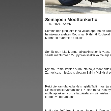
Seinäjoen Moottorikerho
13.07.2024 - SeMK
Semmoinen juttu, että tänä viikonloppuna on Touh
heinäkuuta ajetaan Routsikan Rähinät Routakall
Mannerin nuorimies paikalla.
Sen jälkeen iskä Manner alkaakin sitten kiivaasee
saada mahtumaan 2-3 pyörän lisäksi kolme äijää 
Ryhmä Rämä starttaa sunnuntaina ja maanantain
Zarnovicaa, missä siis ajetaan EM-j a MM-kisat 
Reitti vie aamulaivalla Helsingistä Tallinnaan ja siit
Sieltä sitten kurvataan kohti Puolan rajaa. Sitä nyt
mutta ajatuksena on, että päästäisiin viimeistään 
lepopäivä perjantaina.
Matka vie läpi Viron, Latvian, Liettuan ja Puolan