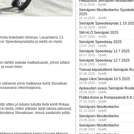
Pikkujoulut Seinäjoen Moottorike
24.11.2025 - SeMK
Seinäjoen Moottorikerho Syyskoko
2025
16.10.2025 - SeMK
Seinäjoki Speedwayrata 1.10.20
01.10.2025 - SeMK
SM-HLÖ Seinäjoki 2025
30.07.2025 - SeMK
olla todellakin tohinaa. Lauantaina 13.
ion Speedwayradalla ja siellä on myös
Seinäjoki Speedway 2025
13.07.2025 - SeMK
Seinäjoki Speedway 12.7.2025
09.07.2025 - SeMK
Seinäjoki Speedway 12.7.2025
n tahtiin pakata matkailuauto, johon pitäisi
26.06.2025 - SeMK
ja nuori mies.
Tulevat kilpailut/leirit Seinäjoki R
02.06.2025 - SeMK
Jappi-Ukot Seinäjoki 10.5.2025
06.05.2025 - SeMK
 välisenä yönä matkansa kohti Slovakian
seuraavana viikonloppuna.
Ajokauden avaus Seinäjoki Routa
20.04.2025 - SeMK
Prätkä,Kone ja Rompepäivät 8-9.
27.02.2025 - SeMK
ä sitten jo tutuksi tullutta tietä kohti Riikaa.
Seinäjoen Moottorikerho
 ei tiedä, miten pitkään äijät ratissa jaksavat,
02.10.2024 - SeMK
torstaina Slovakiaan, missä saataisiin pitää
Seinäjoen Moottorikerho
23.09.2024 - SeMK
Seinäjoen Moottorikerho
24.08.2024 - SeMK
. Yhteenä kilometrejä kertyy Google Mapsin