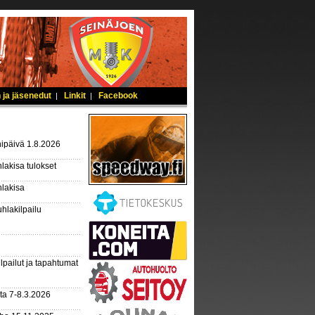
 ja jäsenedut
Linkit
Facebook
|
|
ipäivä 1.8.2026
lakisa tulokset
hlakisa
hlakilpailu
lpailut ja tapahtumat
ta 7-8.3.2026