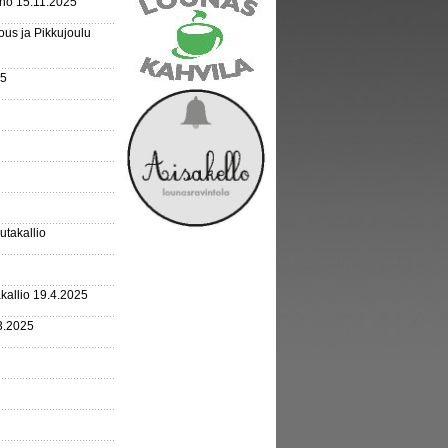
rho 15.11.2025
us ja Pikkujoulu
25
outakallio
kallio 19.4.2025
3.2025