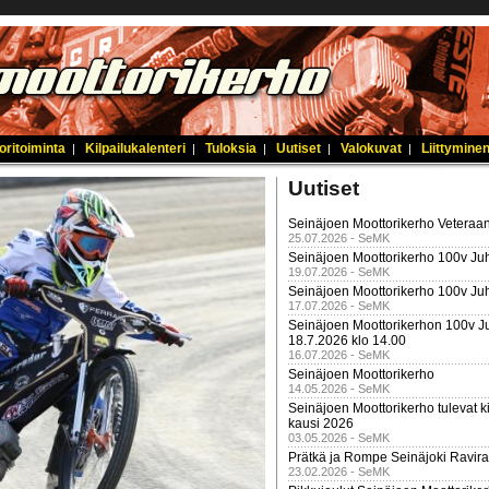
oritoiminta
Kilpailukalenteri
Tuloksia
Uutiset
Valokuvat
Liittyminen
|
|
|
|
|
Uutiset
Seinäjoen Moottorikerho Veteraan
25.07.2026 - SeMK
Seinäjoen Moottorikerho 100v Juh
19.07.2026 - SeMK
Seinäjoen Moottorikerho 100v Ju
17.07.2026 - SeMK
Seinäjoen Moottorikerhon 100v Ju
18.7.2026 klo 14.00
16.07.2026 - SeMK
Seinäjoen Moottorikerho
14.05.2026 - SeMK
Seinäjoen Moottorikerho tulevat ki
kausi 2026
03.05.2026 - SeMK
Prätkä ja Rompe Seinäjoki Ravira
23.02.2026 - SeMK