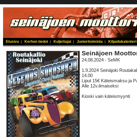
Etusivu
Kerhon tiedot
Kuljettajat
Junioritoiminta
Kilpailukalenteri
|
|
|
|
Seinäjoen Mootto
24.08.2024 - SeMK
1.9.2024 Seinäjoki Routakal
14.00
Liput 15€ Käteismaksu ja Pa
Alle 12v.ilmaiseksi
Kioski vain käteismyynti