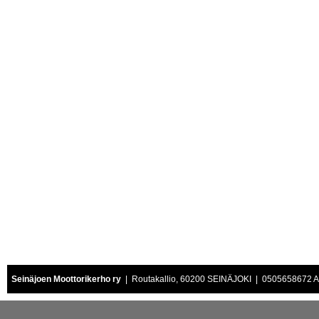
Seinäjoen Moottorikerho ry
| Routakallio, 60200 SEINÄJOKI | 0505658672 Air