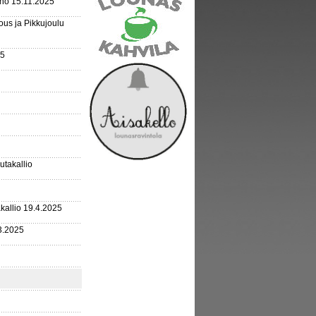
rho 15.11.2025
us ja Pikkujoulu
25
outakallio
kallio 19.4.2025
3.2025