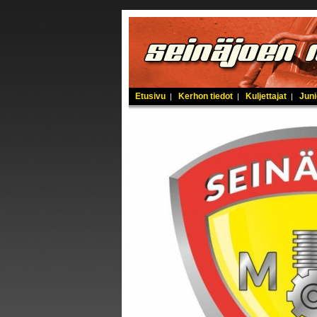
Etusivu
Kerhon tiedot
Kuljettajat
Juni
|
|
|