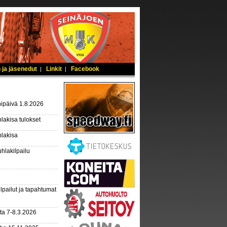
 ja jäsenedut
Linkit
Facebook
|
|
ipäivä 1.8.2026
lakisa tulokset
hlakisa
hlakilpailu
lpailut ja tapahtumat
ta 7-8.3.2026