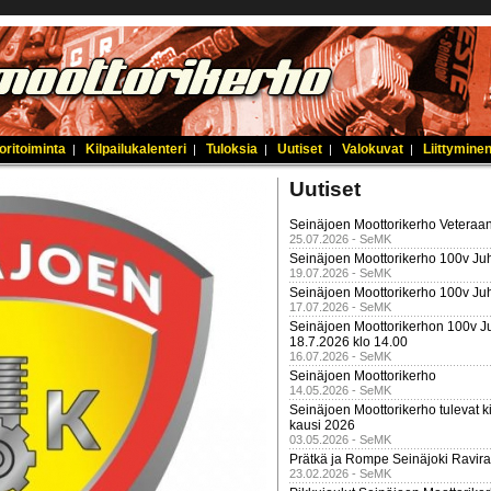
oritoiminta
Kilpailukalenteri
Tuloksia
Uutiset
Valokuvat
Liittyminen
|
|
|
|
|
Uutiset
Seinäjoen Moottorikerho Veteraan
25.07.2026 - SeMK
Seinäjoen Moottorikerho 100v Juh
19.07.2026 - SeMK
Seinäjoen Moottorikerho 100v Ju
17.07.2026 - SeMK
Seinäjoen Moottorikerhon 100v Ju
18.7.2026 klo 14.00
16.07.2026 - SeMK
Seinäjoen Moottorikerho
14.05.2026 - SeMK
Seinäjoen Moottorikerho tulevat ki
kausi 2026
03.05.2026 - SeMK
Prätkä ja Rompe Seinäjoki Ravira
23.02.2026 - SeMK