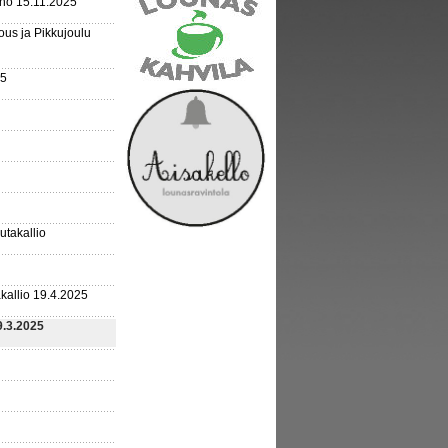
rho 15.11.2025
us ja Pikkujoulu
25
outakallio
kallio 19.4.2025
9.3.2025