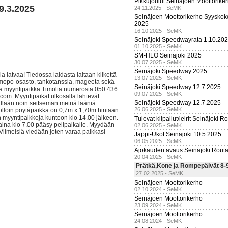
Pikkujoulut Seinäjoen Moottorike
9.3.2025
24.11.2025 - SeMK
Seinäjoen Moottorikerho Syyskoko
2025
16.10.2025 - SeMK
Seinäjoki Speedwayrata 1.10.20
01.10.2025 - SeMK
SM-HLÖ Seinäjoki 2025
30.07.2025 - SeMK
Seinäjoki Speedway 2025
ala latvaa! Tiedossa laidasta laitaan kilkettä
13.07.2025 - SeMK
n mopo-osasto, tankotanssia, mageeta sekä
Seinäjoki Speedway 12.7.2025
ata myyntipaikka Timolta numerosta 050 436
09.07.2025 - SeMK
com. Myyntipaikat ulkosalla lähtevät
Seinäjoki Speedway 12.7.2025
ällään noin seitsemän metriä lääniä.
26.06.2025 - SeMK
jolloin pöytäpaikka on 0,7m x 1,70m hintaan
 myyntipaikkoja kuntoon klo 14.00 jälkeen.
Tulevat kilpailut/leirit Seinäjoki R
ntaina klo 7.00 pääsy pelipaikalle. Myydään
02.06.2025 - SeMK
 Viimeisiä viedään joten varaa paikkasi
Jappi-Ukot Seinäjoki 10.5.2025
06.05.2025 - SeMK
Ajokauden avaus Seinäjoki Routa
20.04.2025 - SeMK
Prätkä,Kone ja Rompepäivät 8-
27.02.2025 - SeMK
Seinäjoen Moottorikerho
02.10.2024 - SeMK
Seinäjoen Moottorikerho
23.09.2024 - SeMK
Seinäjoen Moottorikerho
24.08.2024 - SeMK