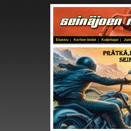
Etusivu
Kerhon tiedot
Kuljettajat
Juni
|
|
|