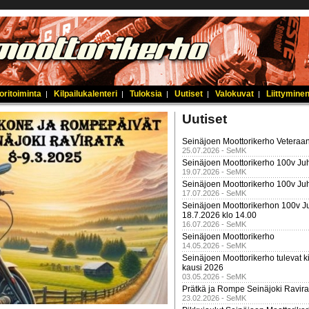
oritoiminta
Kilpailukalenteri
Tuloksia
Uutiset
Valokuvat
Liittyminen
|
|
|
|
|
Uutiset
Seinäjoen Moottorikerho Veteraan
25.07.2026 - SeMK
Seinäjoen Moottorikerho 100v Juh
19.07.2026 - SeMK
Seinäjoen Moottorikerho 100v Ju
17.07.2026 - SeMK
Seinäjoen Moottorikerhon 100v Ju
18.7.2026 klo 14.00
16.07.2026 - SeMK
Seinäjoen Moottorikerho
14.05.2026 - SeMK
Seinäjoen Moottorikerho tulevat ki
kausi 2026
03.05.2026 - SeMK
Prätkä ja Rompe Seinäjoki Ravira
23.02.2026 - SeMK