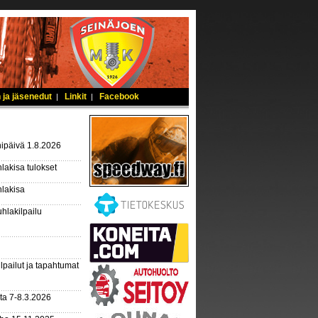
 ja jäsenedut
Linkit
Facebook
|
|
ipäivä 1.8.2026
lakisa tulokset
hlakisa
hlakilpailu
lpailut ja tapahtumat
ta 7-8.3.2026