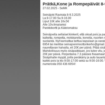
Prätkä,Kone ja Rompepäivät 8-
27.02.2025 - SeMK
Seinäjoki Ravirata 8-9.3.2025
La.9-17.00 Su.9-16.00
Liput 10€ alle 16v.5€
Alle 10v.ilmaiseksi
Pankkikortti ja Käteismaksu
Seinäjoella sellaiset kinkerit, että oksat pois ja p
kalketta, rompetta, motskareita, koneita, nuorte
suolaista. Nyt kannattaa tarttua kapulaan ja var
6954 tai meilitse seinajoenmoottorikerho@gmail.
naurettavan halvalla, eli 20€ per päivä. Pitää sis
Mahdollisuus myös sisäpaikkaan, jos tulee vilu, 
20€ per päivä. Perjantaina 7.3 pääsee fixaamaan
Sisäpihalle myyjät, joilla peräkärry ja auto laua
kaikki pois la klo 9:00-17:00 sekä su 9:00-16:00.
numerosta 050 436 6954!