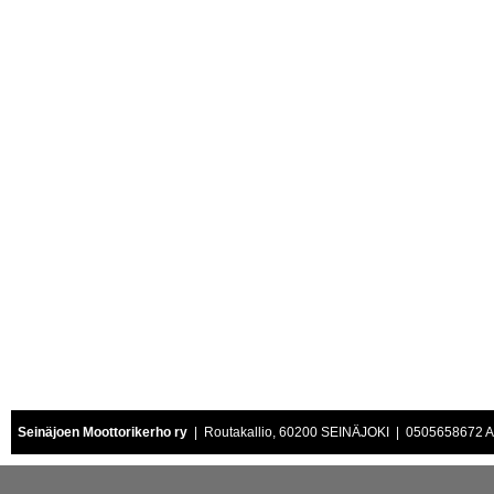
Seinäjoen Moottorikerho ry
| Routakallio, 60200 SEINÄJOKI | 0505658672 Air