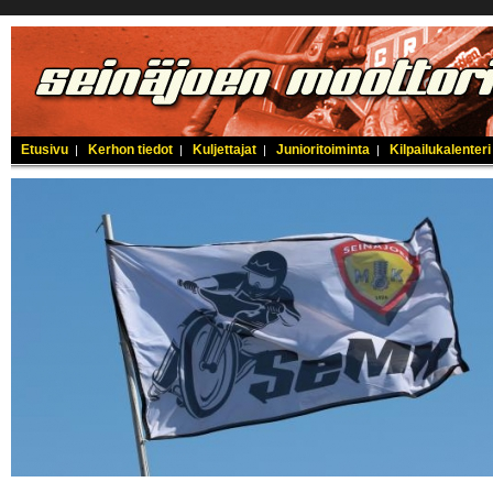
Etusivu
Kerhon tiedot
Kuljettajat
Junioritoiminta
Kilpailukalenteri
|
|
|
|