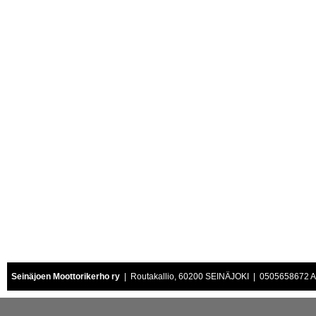
Seinäjoen Moottorikerho ry
| Routakallio, 60200 SEINÄJOKI | 0505658672 Air