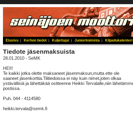
Etusivu
Kerhon tiedot
Kuljettajat
Junioritoiminta
Kilpailukalenteri
|
|
|
|
Tiedote jäsenmaksuista
28.01.2010 - SeMK
HEI!!
Te kaikki jotka olette maksaneet jäsenmaksun,mutta ette ole
saaneet jäsenkorttia.Tilitiedoissa ei näy kuin nimet,joten olkaa
ystävällisiä ja lähettäkää ositteenne Heikki Tervalalle,niin lähetämm
postissa.
Puh. 044 - 4114580
heikki.tervala@semk.fi