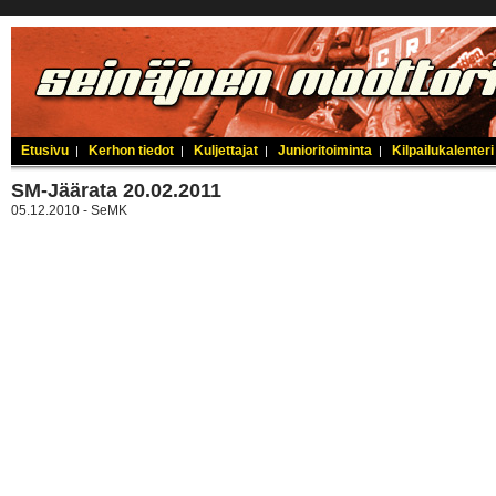
Etusivu
Kerhon tiedot
Kuljettajat
Junioritoiminta
Kilpailukalenteri
|
|
|
|
SM-Jäärata 20.02.2011
05.12.2010 - SeMK