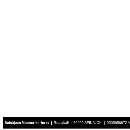
Seinäjoen Moottorikerho ry
| Routakallio, 60200 SEINÄJOKI | 0505658672 Air