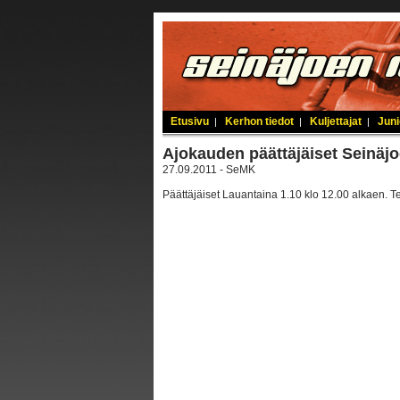
Etusivu
Kerhon tiedot
Kuljettajat
Juni
|
|
|
Ajokauden päättäjäiset Seinäj
27.09.2011 - SeMK
Päättäjäiset Lauantaina 1.10 klo 12.00 alkaen. T