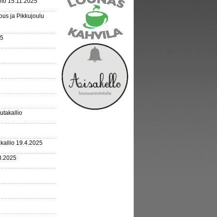
rho 15.11.2025
us ja Pikkujoulu
25
outakallio
kallio 19.4.2025
3.2025