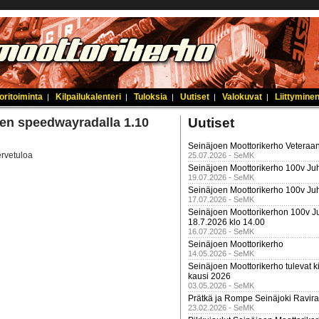
oritoiminta
Kilpailukalenteri
Tuloksia
Uutiset
Valokuvat
Liittyminen
|
|
|
|
|
oen speedwayradalla 1.10
Uutiset
Seinäjoen Moottorikerho Veteraan
ervetuloa
25.07.2026 - SeMK
Seinäjoen Moottorikerho 100v Juh
19.07.2026 - SeMK
Seinäjoen Moottorikerho 100v Ju
17.07.2026 - SeMK
Seinäjoen Moottorikerhon 100v Ju
18.7.2026 klo 14.00
16.07.2026 - SeMK
Seinäjoen Moottorikerho
14.05.2026 - SeMK
Seinäjoen Moottorikerho tulevat ki
kausi 2026
03.05.2026 - SeMK
Prätkä ja Rompe Seinäjoki Ravira
23.02.2026 - SeMK