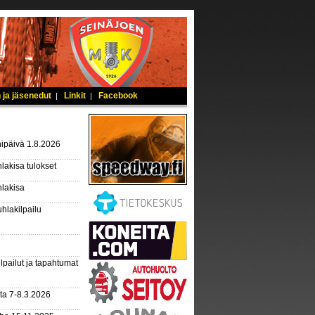
 ja jäsenedut
Linkit
Facebook
|
|
ipäivä 1.8.2026
lakisa tulokset
hlakisa
hlakilpailu
lpailut ja tapahtumat
ta 7-8.3.2026