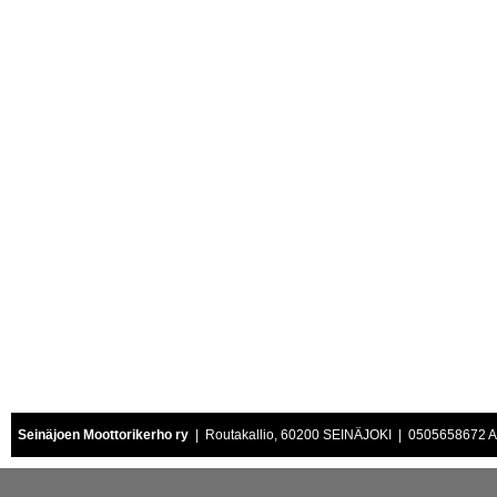
Seinäjoen Moottorikerho ry
| Routakallio, 60200 SEINÄJOKI | 0505658672 Air