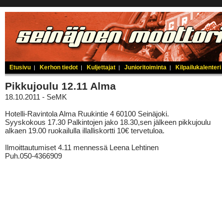
Etusivu
Kerhon tiedot
Kuljettajat
Junioritoiminta
Kilpailukalenteri
|
|
|
|
Pikkujoulu 12.11 Alma
18.10.2011 - SeMK
Hotelli-Ravintola Alma Ruukintie 4 60100 Seinäjoki.
Syyskokous 17.30 Palkintojen jako 18.30,sen jälkeen pikkujoulu
alkaen 19.00 ruokailulla illalliskortti 10€ tervetuloa.
Ilmoittautumiset 4.11 mennessä Leena Lehtinen
Puh.050-4366909