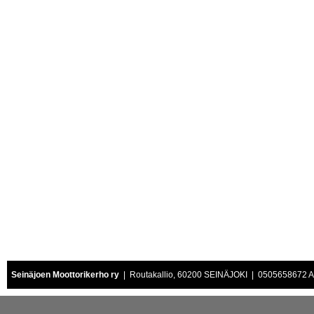
Seinäjoen Moottorikerho ry
| Routakallio, 60200 SEINÄJOKI | 0505658672 Air