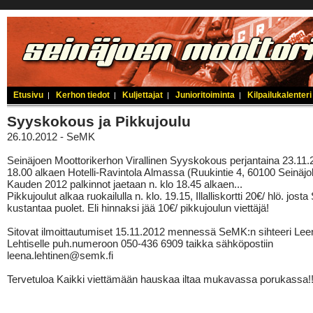
Etusivu
Kerhon tiedot
Kuljettajat
Junioritoiminta
Kilpailukalenteri
|
|
|
|
Syyskokous ja Pikkujoulu
26.10.2012 - SeMK
Seinäjoen Moottorikerhon Virallinen Syyskokous perjantaina 23.11.
18.00 alkaen Hotelli-Ravintola Almassa (Ruukintie 4, 60100 Seinäjo
Kauden 2012 palkinnot jaetaan n. klo 18.45 alkaen...
Pikkujoulut alkaa ruokailulla n. klo. 19.15, Illalliskortti 20€/ hlö. jos
kustantaa puolet. Eli hinnaksi jää 10€/ pikkujoulun viettäjä!
Sitovat ilmoittautumiset 15.11.2012 mennessä SeMK:n sihteeri Lee
Lehtiselle puh.numeroon 050-436 6909 taikka sähköpostiin
leena.lehtinen@semk.fi
Tervetuloa Kaikki viettämään hauskaa iltaa mukavassa porukassa!!