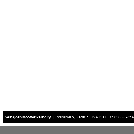
Seinäjoen Moottorikerho ry
| Routakallio, 60200 SEINÄJOKI | 0505658672 Air