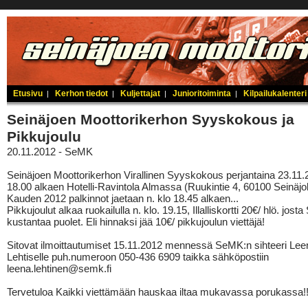
Etusivu
Kerhon tiedot
Kuljettajat
Junioritoiminta
Kilpailukalenteri
|
|
|
|
Seinäjoen Moottorikerhon Syyskokous ja
Pikkujoulu
20.11.2012 - SeMK
Seinäjoen Moottorikerhon Virallinen Syyskokous perjantaina 23.11.
18.00 alkaen Hotelli-Ravintola Almassa (Ruukintie 4, 60100 Seinäjo
Kauden 2012 palkinnot jaetaan n. klo 18.45 alkaen...
Pikkujoulut alkaa ruokailulla n. klo. 19.15, Illalliskortti 20€/ hlö. jos
kustantaa puolet. Eli hinnaksi jää 10€/ pikkujoulun viettäjä!
Sitovat ilmoittautumiset 15.11.2012 mennessä SeMK:n sihteeri Lee
Lehtiselle puh.numeroon 050-436 6909 taikka sähköpostiin
leena.lehtinen@semk.fi
Tervetuloa Kaikki viettämään hauskaa iltaa mukavassa porukassa!!