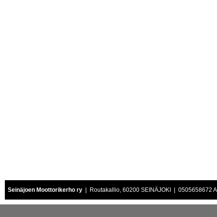
Seinäjoen Moottorikerho ry
| Routakallio, 60200 SEINÄJOKI | 0505658672 Air