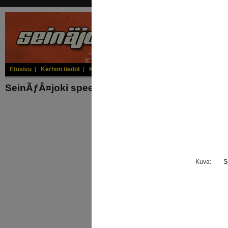
Etusivu
Kerhon tiedot
Kuljettajat
Junioritoiminta
Kilpailukalenteri
|
|
|
|
SeinÃƒÂ¤joki speedwayrata kauden avaus 15.4
Kuva:
S