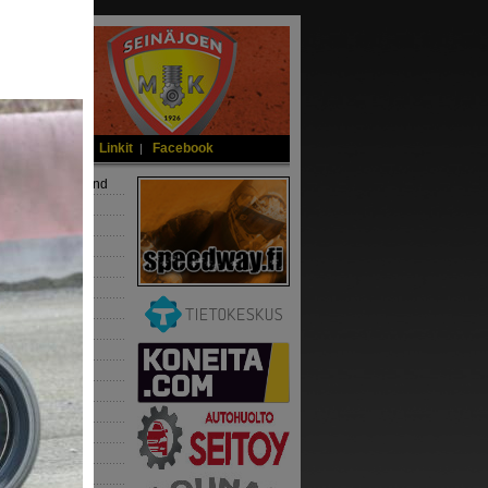
 ja jäsenedut
Linkit
Facebook
|
|
kuvaus Juhani Lind
2011
11
.2011
ot 11.5.2024
set 13.01.2024
1
.01.2024
.6.2024