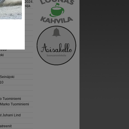
mpionship 8.6.2024.
Manner kolmas sija.
avaus 15.4.2026
2010
oki
 Seinäjoki
10
ko Tuominiemi
 Marko Tuominiemi
t Juhani Lind
atreenit