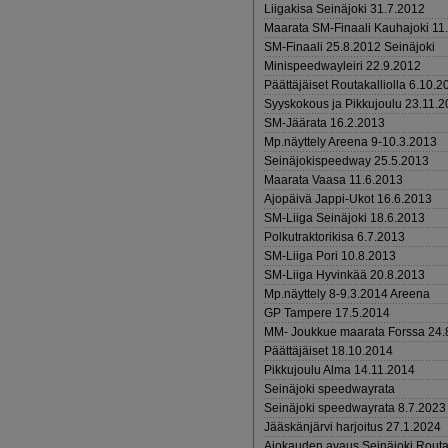
Liigakisa Seinäjoki 31.7.2012
Maarata SM-Finaali Kauhajoki 11
SM-Finaali 25.8.2012 Seinäjoki
Minispeedwayleiri 22.9.2012
Päättäjäiset Routakalliolla 6.10.2
Syyskokous ja Pikkujoulu 23.11.
SM-Jäärata 16.2.2013
Mp.näyttely Areena 9-10.3.2013
Seinäjokispeedway 25.5.2013
Maarata Vaasa 11.6.2013
Ajopäivä Jappi-Ukot 16.6.2013
SM-Liiga Seinäjoki 18.6.2013
Polkutraktorikisa 6.7.2013
SM-Liiga Pori 10.8.2013
SM-Liiga Hyvinkää 20.8.2013
Mp.näyttely 8-9.3.2014 Areena
GP Tampere 17.5.2014
MM- Joukkue maarata Forssa 24.
Päättäjäiset 18.10.2014
Pikkujoulu Alma 14.11.2014
Seinäjoki speedwayrata
Seinäjoki speedwayrata 8.7.202
Jääskänjärvi harjoitus 27.1.2024
Ajokauden avaus Seinäjoki Routa