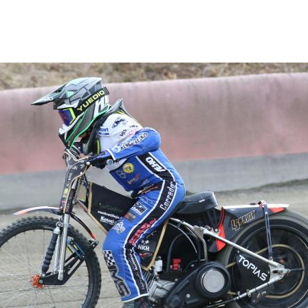
oritoiminta
Kilpailukalenteri
Tuloksia
Uutiset
Valokuvat
Liittyminen
|
|
|
|
|
uden avaus 15.4.2026
SM-Jäärata 20.2.2011 Seinäjoki 
Seinäjoen Moottoripyöränäyttely 
SM.henk.koht.Haapajärvi 3.09.20
U21 SM Kauhajoki 10.09.2011
Junioreiden EM-Osakilpailu 2.07
Seinäjoki Kyrkösjärvi
Junnut radalla ym. 17.09.2011
Speedwayradalta 25.09.2011
Seinäjoki speedwayrata Jappi-Uk
Rataremontti 15.11.2011
Jääskänjärvi Speedway harjoituk
Syysk./Pikkujoulu Alma 12.11.201
Seinäjoki speedwayrata 1.5.2024
Jääskänjärvi speedway harkat 27
Seinäjoki speedwayrata treenit 3