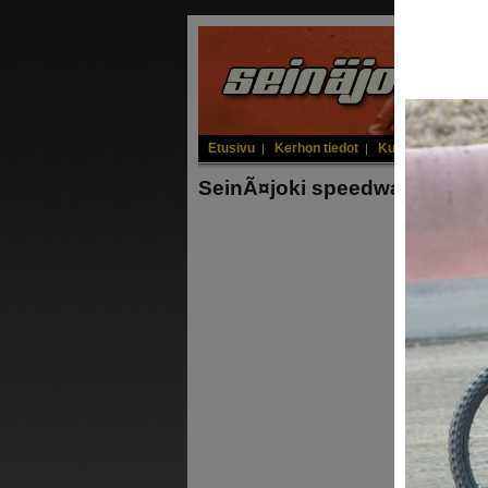
Etusivu
Kerhon tiedot
Kuljettajat
Juni
|
|
|
SeinÃ¤joki speedwayrata ka