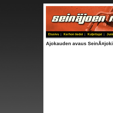
Etusivu
Kerhon tiedot
Kuljettajat
Juni
|
|
|
Ajokauden avaus SeinÃ¤joki 