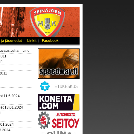
 ja jäsenedut
Linkit
Facebook
|
|
kuvaus Juhani Lind
2011
11
.2011
ot 11.5.2024
set 13.01.2024
1
.01.2024
.6.2024