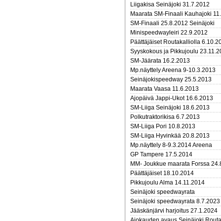
Liigakisa Seinäjoki 31.7.2012
Maarata SM-Finaali Kauhajoki 11
SM-Finaali 25.8.2012 Seinäjoki
Minispeedwayleiri 22.9.2012
Päättäjäiset Routakalliolla 6.10.2
Syyskokous ja Pikkujoulu 23.11.
SM-Jäärata 16.2.2013
Mp.näyttely Areena 9-10.3.2013
Seinäjokispeedway 25.5.2013
Maarata Vaasa 11.6.2013
Ajopäivä Jappi-Ukot 16.6.2013
SM-Liiga Seinäjoki 18.6.2013
Polkutraktorikisa 6.7.2013
SM-Liiga Pori 10.8.2013
SM-Liiga Hyvinkää 20.8.2013
Mp.näyttely 8-9.3.2014 Areena
GP Tampere 17.5.2014
MM- Joukkue maarata Forssa 24.
Päättäjäiset 18.10.2014
Pikkujoulu Alma 14.11.2014
Seinäjoki speedwayrata
Seinäjoki speedwayrata 8.7.202
Jääskänjärvi harjoitus 27.1.2024
Ajokauden avaus Seinäjoki Routa