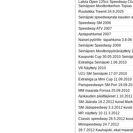
Latvia Open 125cc Speedway Cha
Seinäjoen Moottorikerhon Topias 
Routsikka Treenit 24.9.2025
Seinäjoki speedwayrata kauden 
Speedway SM 2006
Speedway ATV 2007
Ajotapahtumat 2007
Naiset pyörille -tapahtuma 3.8.08
Seinäjoki Speedway 2009
Seinäjoen Moottoripyöränäyttely 
Kaupunki Cup 30.05.2010 Seinäj
Extraliiga Seinäjoki 1.06.2010
V8 Näyttely 2010
U21-SM Seinäjoki 17.07.2010
Extraliiga ja Mini Cup 11.09.2010
Parispeedwayn SM Pori 19.09.20
MM maarata Forssa 25.09.2010
Ajokauden päättäjäiset 1.10.2011
SM-Jäärata 18.2.2012 kuvat Mar
SM-Jääspeedway 3.3.2012 kuvat
MP. näyttely 10-11.3.2012
Classic speedway 26.5.2012 kuva
Minispeedway 24.7.2012
28.7.2012 Kauhajoki, ekat maarat