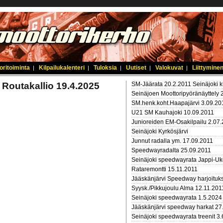
oritoiminta
Kilpailukalenteri
Tuloksia
Uutiset
Valokuvat
Liittyminen
|
|
|
|
|
Routakallio 19.4.2025
SM-Jäärata 20.2.2011 Seinäjoki 
Seinäjoen Moottoripyöränäyttely 
SM.henk.koht.Haapajärvi 3.09.20
U21 SM Kauhajoki 10.09.2011
Junioreiden EM-Osakilpailu 2.07
Seinäjoki Kyrkösjärvi
Junnut radalla ym. 17.09.2011
Speedwayradalta 25.09.2011
Seinäjoki speedwayrata Jappi-Uk
Rataremontti 15.11.2011
Jääskänjärvi Speedway harjoituk
Syysk./Pikkujoulu Alma 12.11.201
Seinäjoki speedwayrata 1.5.2024
Jääskänjärvi speedway harkat 27
Seinäjoki speedwayrata treenit 3