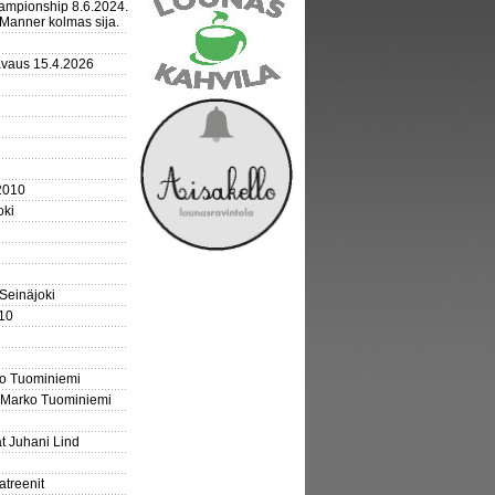
mpionship 8.6.2024.
Manner kolmas sija.
avaus 15.4.2026
2010
oki
 Seinäjoki
10
ko Tuominiemi
 Marko Tuominiemi
t Juhani Lind
atreenit