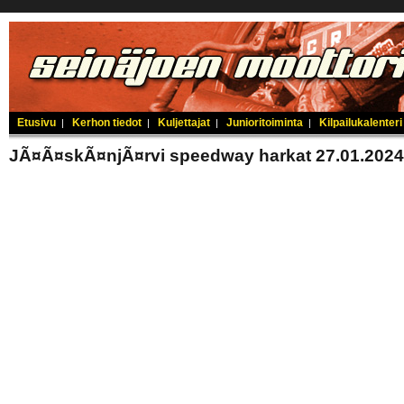
Etusivu
Kerhon tiedot
Kuljettajat
Junioritoiminta
Kilpailukalenteri
|
|
|
|
JÃ¤Ã¤skÃ¤njÃ¤rvi speedway harkat 27.01.2024