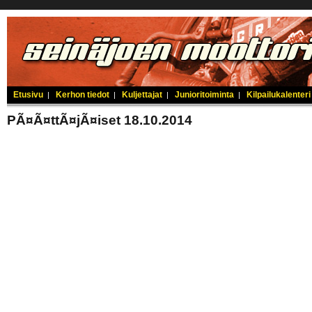
Etusivu
Kerhon tiedot
Kuljettajat
Junioritoiminta
Kilpailukalenteri
|
|
|
|
PÃ¤Ã¤ttÃ¤jÃ¤iset 18.10.2014