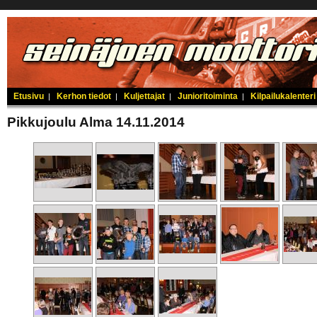
Etusivu
Kerhon tiedot
Kuljettajat
Junioritoiminta
Kilpailukalenteri
|
|
|
|
Pikkujoulu Alma 14.11.2014