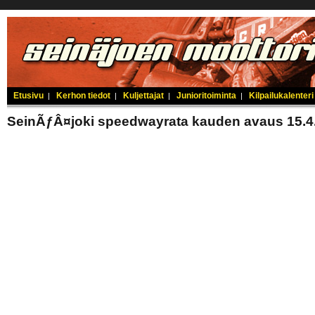
Etusivu
Kerhon tiedot
Kuljettajat
Junioritoiminta
Kilpailukalenteri
|
|
|
|
SeinÃƒÂ¤joki speedwayrata kauden avaus 15.4