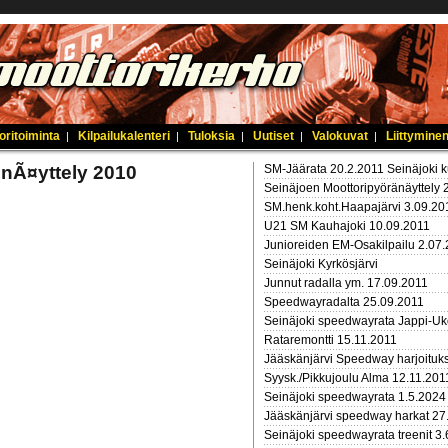
oritoiminta
Kilpailukalenteri
Tuloksia
Uutiset
Valokuvat
Liittyminen
|
|
|
|
|
nÃ¤yttely 2010
SM-Jäärata 20.2.2011 Seinäjoki 
Seinäjoen Moottoripyöränäyttely 
SM.henk.koht.Haapajärvi 3.09.20
U21 SM Kauhajoki 10.09.2011
Junioreiden EM-Osakilpailu 2.07
Seinäjoki Kyrkösjärvi
Junnut radalla ym. 17.09.2011
Speedwayradalta 25.09.2011
Seinäjoki speedwayrata Jappi-Uk
Rataremontti 15.11.2011
Jääskänjärvi Speedway harjoituk
Syysk./Pikkujoulu Alma 12.11.201
Seinäjoki speedwayrata 1.5.2024
Jääskänjärvi speedway harkat 27
Seinäjoki speedwayrata treenit 3