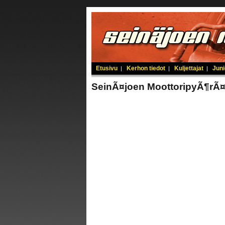
Etusivu
Kerhon tiedot
Kuljettajat
Juni
|
|
|
SeinÃ¤joen MoottoripyÃ¶rÃ¤