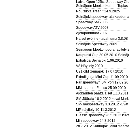
Latvia Open 125cc Speedway Cha
Seinäjoen Moottorikerhon Topias 
Routsikka Treenit 24.9.2025
Seinäjoki speedwayrata kauden 
Speedway SM 2006
Speedway ATV 2007
Ajotapahtumat 2007
Naiset pyörille -tapahtuma 3.8.08
Seinäjoki Speedway 2009
Seinäjoen Moottoripyöränäyttely 
Kaupunki Cup 30.05.2010 Seinäj
Extraliiga Seinäjoki 1.06.2010
V8 Näyttely 2010
U21-SM Seinäjoki 17.07.2010
Extraliiga ja Mini Cup 11.09.2010
Parispeedwayn SM Pori 19.09.20
MM maarata Forssa 25.09.2010
Ajokauden päättäjäiset 1.10.2011
SM-Jäärata 18.2.2012 kuvat Mar
SM-Jääspeedway 3.3.2012 kuvat
MP. näyttely 10-11.3.2012
Classic speedway 26.5.2012 kuva
Minispeedway 24.7.2012
28.7.2012 Kauhajoki, ekat maarat