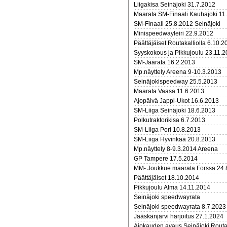
Liigakisa Seinäjoki 31.7.2012
Maarata SM-Finaali Kauhajoki 11
SM-Finaali 25.8.2012 Seinäjoki
Minispeedwayleiri 22.9.2012
Päättäjäiset Routakalliolla 6.10.2
Syyskokous ja Pikkujoulu 23.11.
SM-Jäärata 16.2.2013
Mp.näyttely Areena 9-10.3.2013
Seinäjokispeedway 25.5.2013
Maarata Vaasa 11.6.2013
Ajopäivä Jappi-Ukot 16.6.2013
SM-Liiga Seinäjoki 18.6.2013
Polkutraktorikisa 6.7.2013
SM-Liiga Pori 10.8.2013
SM-Liiga Hyvinkää 20.8.2013
Mp.näyttely 8-9.3.2014 Areena
GP Tampere 17.5.2014
MM- Joukkue maarata Forssa 24.
Päättäjäiset 18.10.2014
Pikkujoulu Alma 14.11.2014
Seinäjoki speedwayrata
Seinäjoki speedwayrata 8.7.202
Jääskänjärvi harjoitus 27.1.2024
Ajokauden avaus Seinäjoki Routa