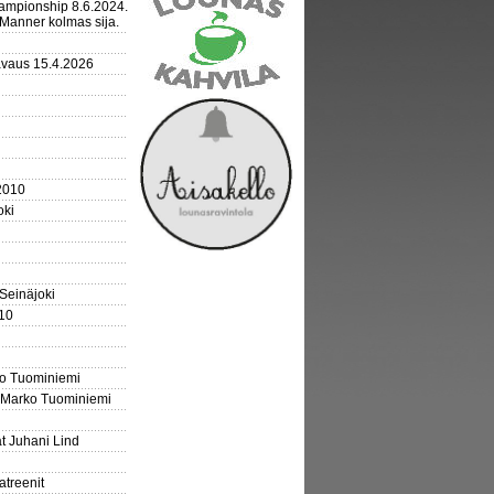
mpionship 8.6.2024.
Manner kolmas sija.
avaus 15.4.2026
2010
oki
 Seinäjoki
10
ko Tuominiemi
 Marko Tuominiemi
t Juhani Lind
atreenit