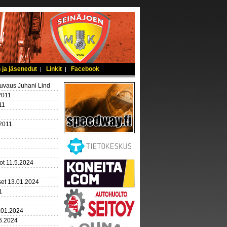
 ja jäsenedut
Linkit
Facebook
|
|
kuvaus Juhani Lind
2011
11
.2011
ot 11.5.2024
set 13.01.2024
1
.01.2024
.6.2024