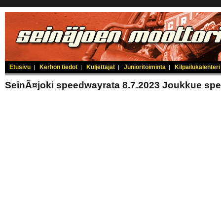
Etusivu
Kerhon tiedot
Kuljettajat
Junioritoiminta
Kilpailukalenteri
|
|
|
|
SeinÃ¤joki speedwayrata 8.7.2023 Joukkue sp