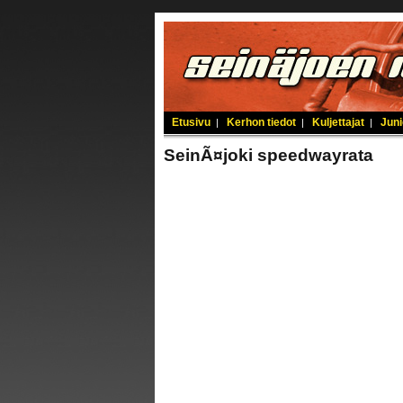
Etusivu
Kerhon tiedot
Kuljettajat
Juni
|
|
|
SeinÃ¤joki speedwayrata