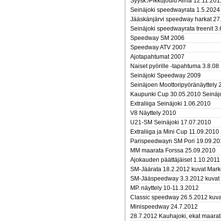
Syysk./Pikkujoulu Alma 12.11.201
Seinäjoki speedwayrata 1.5.2024
Jääskänjärvi speedway harkat 27
Seinäjoki speedwayrata treenit 3
Speedway SM 2006
Speedway ATV 2007
Ajotapahtumat 2007
Naiset pyörille -tapahtuma 3.8.08
Seinäjoki Speedway 2009
Seinäjoen Moottoripyöränäyttely 
Kaupunki Cup 30.05.2010 Seinäj
Extraliiga Seinäjoki 1.06.2010
V8 Näyttely 2010
U21-SM Seinäjoki 17.07.2010
Extraliiga ja Mini Cup 11.09.2010
Parispeedwayn SM Pori 19.09.20
MM maarata Forssa 25.09.2010
Ajokauden päättäjäiset 1.10.2011
SM-Jäärata 18.2.2012 kuvat Mar
SM-Jääspeedway 3.3.2012 kuvat
MP. näyttely 10-11.3.2012
Classic speedway 26.5.2012 kuva
Minispeedway 24.7.2012
28.7.2012 Kauhajoki, ekat maarat