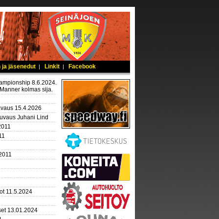
 ja jäsenedut
Linkit
Facebook
|
|
mpionship 8.6.2024.
Manner kolmas sija.
avaus 15.4.2026
kuvaus Juhani Lind
2011
11
.2011
ot 11.5.2024
set 13.01.2024