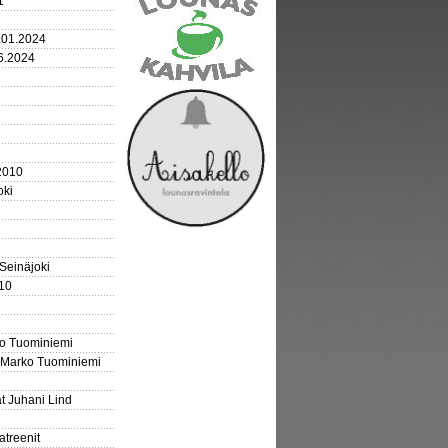
1
.01.2024
.6.2024
2010
oki
 Seinäjoki
10
ko Tuominiemi
 Marko Tuominiemi
t Juhani Lind
atreenit