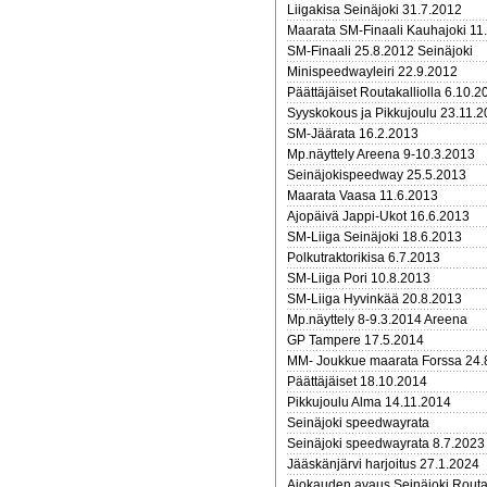
Liigakisa Seinäjoki 31.7.2012
Maarata SM-Finaali Kauhajoki 11
SM-Finaali 25.8.2012 Seinäjoki
Minispeedwayleiri 22.9.2012
Päättäjäiset Routakalliolla 6.10.2
Syyskokous ja Pikkujoulu 23.11.
SM-Jäärata 16.2.2013
Mp.näyttely Areena 9-10.3.2013
Seinäjokispeedway 25.5.2013
Maarata Vaasa 11.6.2013
Ajopäivä Jappi-Ukot 16.6.2013
SM-Liiga Seinäjoki 18.6.2013
Polkutraktorikisa 6.7.2013
SM-Liiga Pori 10.8.2013
SM-Liiga Hyvinkää 20.8.2013
Mp.näyttely 8-9.3.2014 Areena
GP Tampere 17.5.2014
MM- Joukkue maarata Forssa 24.
Päättäjäiset 18.10.2014
Pikkujoulu Alma 14.11.2014
Seinäjoki speedwayrata
Seinäjoki speedwayrata 8.7.202
Jääskänjärvi harjoitus 27.1.2024
Ajokauden avaus Seinäjoki Routa