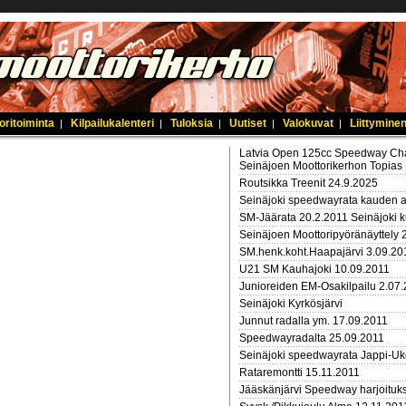
oritoiminta
Kilpailukalenteri
Tuloksia
Uutiset
Valokuvat
Liittyminen
|
|
|
|
|
Latvia Open 125cc Speedway Cha
Seinäjoen Moottorikerhon Topias 
Routsikka Treenit 24.9.2025
Seinäjoki speedwayrata kauden 
SM-Jäärata 20.2.2011 Seinäjoki 
Seinäjoen Moottoripyöränäyttely 
SM.henk.koht.Haapajärvi 3.09.20
U21 SM Kauhajoki 10.09.2011
Junioreiden EM-Osakilpailu 2.07
Seinäjoki Kyrkösjärvi
Junnut radalla ym. 17.09.2011
Speedwayradalta 25.09.2011
Seinäjoki speedwayrata Jappi-Uk
Rataremontti 15.11.2011
Jääskänjärvi Speedway harjoituk