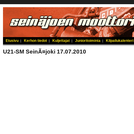
Etusivu
Kerhon tiedot
Kuljettajat
Junioritoiminta
Kilpailukalenteri
|
|
|
|
U21-SM SeinÃ¤joki 17.07.2010