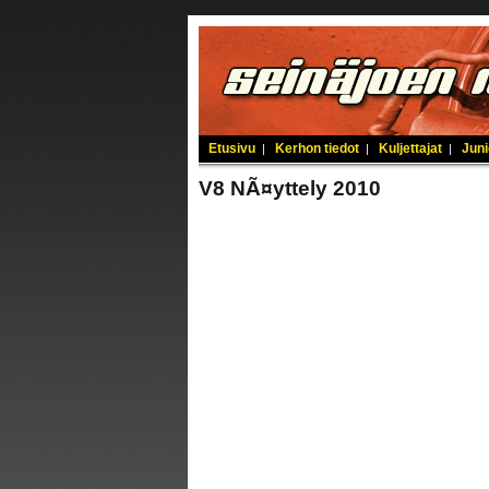
Etusivu
Kerhon tiedot
Kuljettajat
Juni
|
|
|
V8 NÃ¤yttely 2010