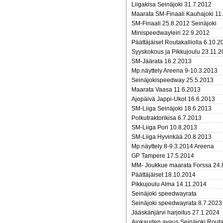
Liigakisa Seinäjoki 31.7.2012
Maarata SM-Finaali Kauhajoki 11
SM-Finaali 25.8.2012 Seinäjoki
Minispeedwayleiri 22.9.2012
Päättäjäiset Routakalliolla 6.10.2
Syyskokous ja Pikkujoulu 23.11.
SM-Jäärata 16.2.2013
Mp.näyttely Areena 9-10.3.2013
Seinäjokispeedway 25.5.2013
Maarata Vaasa 11.6.2013
Ajopäivä Jappi-Ukot 16.6.2013
SM-Liiga Seinäjoki 18.6.2013
Polkutraktorikisa 6.7.2013
SM-Liiga Pori 10.8.2013
SM-Liiga Hyvinkää 20.8.2013
Mp.näyttely 8-9.3.2014 Areena
GP Tampere 17.5.2014
MM- Joukkue maarata Forssa 24.
Päättäjäiset 18.10.2014
Pikkujoulu Alma 14.11.2014
Seinäjoki speedwayrata
Seinäjoki speedwayrata 8.7.202
Jääskänjärvi harjoitus 27.1.2024
Ajokauden avaus Seinäjoki Routa