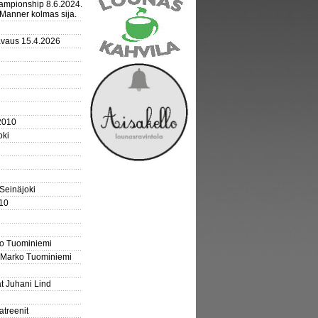
mpionship 8.6.2024.
Manner kolmas sija.
avaus 15.4.2026
2010
oki
 Seinäjoki
10
ko Tuominiemi
 Marko Tuominiemi
t Juhani Lind
atreenit