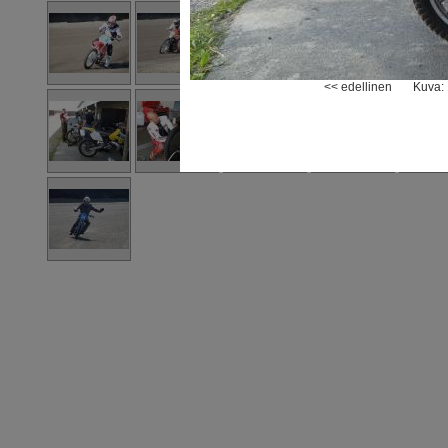
<< edellinen
Kuva: