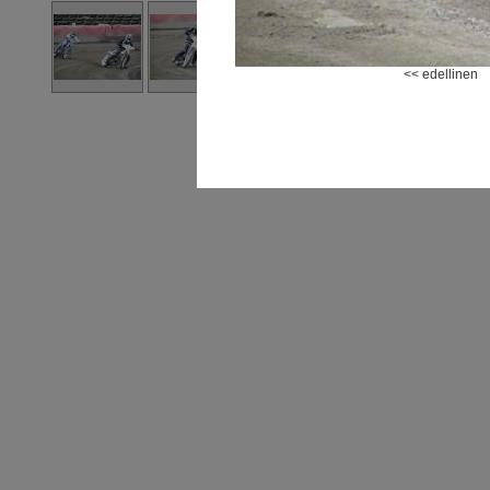
<< edellinen
K