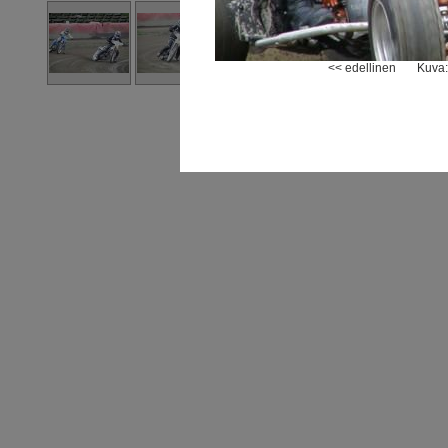
<< edellinen
Kuva: