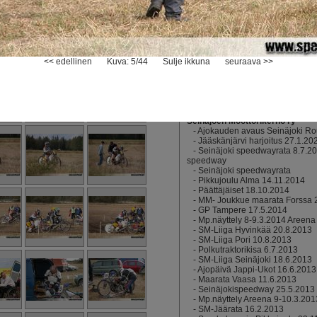
-
Sekalaisia kuvia vuosien varre
Sivuston ylläpito
-
SM-finaali 2012, Seinäjoki
-
Jääspeedwayn PM 2012, Kauh
-
U21 SM-finaali, Seinäjoki, 17.
-
Extraliiga 1.6.2010, Seinäjoki
<< edellinen
Kuva: 5/44
Sulje ikkuna
-
Kaupunki Cup 2/7, Seinäjoki
seuraava >>
-
Harjoitukset Kuharannassa
-
Seinäjoki Speedway 2009
-
Jäärata SM 2009
-
Kauhajoen ruohorata
-
Pyöriä
Seinäjoen Moottorikerho ry
-
Ajokauden avaus Seinäjoki Rou
-
Jääskänjärvi harjoitus 27.1.20
-
Seinäjoki speedwayrata 8.7.2
speedway
-
Seinäjoki speedwayrata
-
Pikkujoulu Alma 14.11.2014
-
Päättäjäiset 18.10.2014
-
MM- Joukkue maarata Forssa 
-
GP Tampere 17.5.2014
-
Mp.näyttely 8-9.3.2014 Areena
-
SM-Liiga Hyvinkää 20.8.2013
-
SM-Liiga Pori 10.8.2013
-
Polkutraktorikisa 6.7.2013
-
SM-Liiga Seinäjoki 18.6.2013
-
Ajopäivä Jappi-Ukot 16.6.2013
-
Maarata Vaasa 11.6.2013
-
Seinäjokispeedway 25.5.2013
-
Mp.näyttely Areena 9-10.3.201
-
SM-Jäärata 16.2.2013