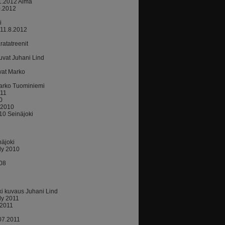
11.2012 Alma
0.2012
i
 11.8.2012
atatreenit
uvat Juhani Lind
vat Marko
arko Tuominiemi
011
0
.2010
010 Seinäjoki
äjoki
ly 2010
.08
i kuvaus Juhani Lind
ly 2011
.2011
07.2011