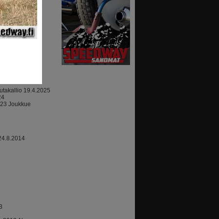
lta
ajoki
07.2010
takallio 19.4.2025
24
023 Joukkue
24.8.2014
3