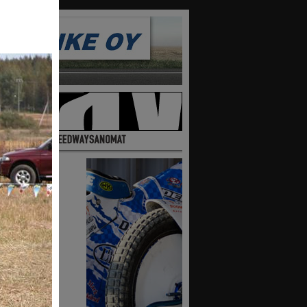
10
9
maa
ttajia
ssa