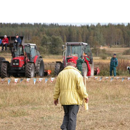
Kauhajoen Moottorikerho ry
-
Jääspeedway Kauhajoella 20
-
Kauden päätös 2009
-
Pariajon SM 2009
-
Jääradan SM-kisa 2009
-
Extraliiga- ja kaupunkicup 200
-
Kauhajoki-speedway 2008
-
Kauhajoen ruohorata
-
Speedwayradan rakennustyö
-
Palkittuja ja menestyneitä kulje
-
Sotkan Kevätpärinät 9.5.
-
Jääspeedwayn SM-kisa Sotka
-
Legends-kisa Sotkassa 20.8.