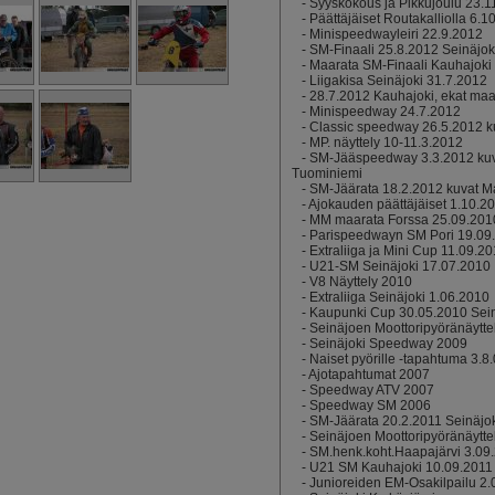
-
Syyskokous ja Pikkujoulu 23.
-
Päättäjäiset Routakalliolla 6.1
-
Minispeedwayleiri 22.9.2012
-
SM-Finaali 25.8.2012 Seinäjok
-
Maarata SM-Finaali Kauhajoki
-
Liigakisa Seinäjoki 31.7.2012
-
28.7.2012 Kauhajoki, ekat maar
-
Minispeedway 24.7.2012
-
Classic speedway 26.5.2012 k
-
MP. näyttely 10-11.3.2012
-
SM-Jääspeedway 3.3.2012 ku
Tuominiemi
-
SM-Jäärata 18.2.2012 kuvat M
-
Ajokauden päättäjäiset 1.10.2
-
MM maarata Forssa 25.09.201
-
Parispeedwayn SM Pori 19.09
-
Extraliiga ja Mini Cup 11.09.2
-
U21-SM Seinäjoki 17.07.2010
-
V8 Näyttely 2010
-
Extraliiga Seinäjoki 1.06.2010
-
Kaupunki Cup 30.05.2010 Sein
-
Seinäjoen Moottoripyöränäytte
-
Seinäjoki Speedway 2009
-
Naiset pyörille -tapahtuma 3.8
-
Ajotapahtumat 2007
-
Speedway ATV 2007
-
Speedway SM 2006
-
SM-Jäärata 20.2.2011 Seinäjok
-
Seinäjoen Moottoripyöränäytte
-
SM.henk.koht.Haapajärvi 3.09
-
U21 SM Kauhajoki 10.09.2011
-
Junioreiden EM-Osakilpailu 2.